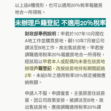
以上這6種情形，也可以適用20％稅率報繳房
地合一所得稅。
未辦理戶籍登記 不適用20％稅率
甲君於107年10月間在
財政部舉例說明：
A地工作並購買房地，嗣110年7月被公司
調派至B地工作，故出售該房地，甲君按
調職適用稅率20％報繳房地合一所得稅，
經該局以
甲君本人或配偶均未曾在該房地
辦理
，改按該房地持有期間超過
戶籍登記
2年
，未逾5年之適用稅率35%核定補徵應
納稅額。
申請人不服，申請復查，主張原居住該房
屋，因公司政策安排，被調派至B地，故
出售該房地，應按調職適用稅率20％課