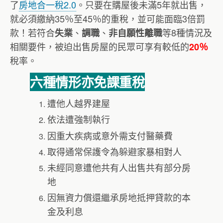
了
房地合一稅2.0
。只要在購屋後未滿5年就出售，
就必須繳納35％至45％的重稅，並可能面臨3倍罰
款！若符合
、
、
等8種情況及
失業
調職
非自願性離職
相關要件，被迫出售房屋的民眾可享有較低的
20％
稅率。
六種情形亦免課重稅
遭他人越界建屋
依法遭強制執行
因重大疾病或意外需支付醫藥費
取得通常保護令為躲避家暴相對人
未經同意遭他共有人出售共有部分房
地
因無資力償還繼承房地抵押貸款的本
金及利息