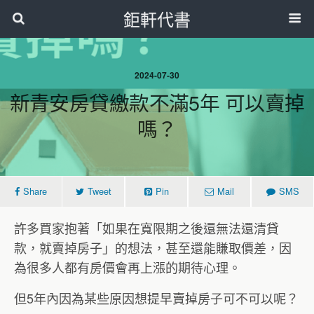
鉅軒代書
2024-07-30
新青安房貸繳款不滿5年 可以賣掉
嗎？
Share
Tweet
Pin
Mail
SMS
許多買家抱著「如果在寬限期之後還無法還清貸
款，就賣掉房子」的想法，甚至還能賺取價差，因
為很多人都有房價會再上漲的期待心理。
但5年內因為某些原因想提早賣掉房子可不可以呢？