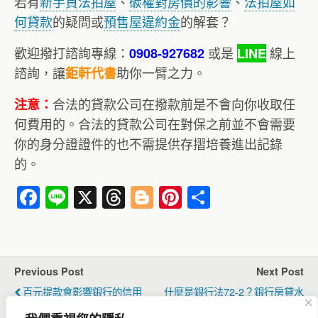
若有
新手買法拍屋
、
碳權對房價的影響
、
法拍屋如
何貸款
的疑問或
預售屋違約金
的解套？
歡迎撥打諮詢專線：
或是
線上
0908-927682
LINE
諮詢，讓
助你一臂之力。
鉅軒代書
合法的貸款公司在撥款前是不會向你收取任
注意：
何費用的。合法的貸款公司在對保之前並不會需要
你的身分證證件的也不需提供存摺培養進出記錄
的。
F
Li
X
T
Bl
Pi
分
a
n
hr
o
nt
享
c
e
e
g
er
e
a
g
e
Previous Post
Next Post
b
d
er
st
百元提款會影響銀行的信用
什麼是銀行法72-2？銀行房貸水
o
s
評分嗎？帶你了解百元提款都
位祭出限貸令該怎麼辦？