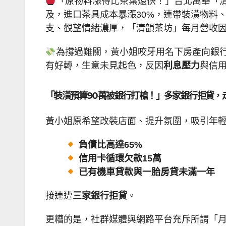
「原物料漲得比茶葉還快！」台北萬華「
及，進口茶具成本暴漲30%，連帶裝潢物料
支、觀望情緒濃厚，「清韻茶坊」每月營收
為撐過難關，黃小姐咬牙用名下房產向銀
有好轉，生意未見起色，反因
利息壓力
與信
「裝潢預算90萬被銀行打槍！」多家銀行拒貸，
黃小姐原希望改裝店面、提升氛圍，吸引年輕
負債比高達65%
信用卡循環欠款15萬
已有機車貸款與一胎房貸未滿一年
接連遭
三家銀行拒貸
。
更糟的是，社群媒體與網路平台充斥所謂「月