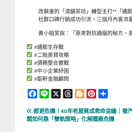
改裝後的「清韻茶坊」轉型主打**「通
社群口碑行銷成功引流。三個月內客流量
黃小姐笑說：「原來對抗通縮的秘方，
#通膨生存戰
#二胎房貸攻略
#債務整合實戰
#中小企業紓困
#鉅軒金融顧問
F
Li
X
T
Bl
Pi
分
a
n
hr
o
nt
享
c
e
e
g
er
文
都更危機！40年老屋竟成救命金鑰｜看
闆如何靠「雙軌策略」化解遷廠危機
e
a
g
e
章
b
d
er
st