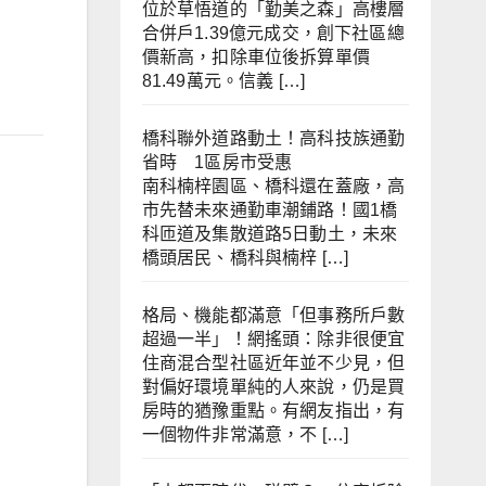
位於草悟道的「勤美之森」高樓層
合併戶1.39億元成交，創下社區總
價新高，扣除車位後拆算單價
81.49萬元。信義 […]
橋科聯外道路動土！高科技族通勤
省時 1區房市受惠
南科楠梓園區、橋科還在蓋廠，高
市先替未來通勤車潮鋪路！國1橋
科匝道及集散道路5日動土，未來
橋頭居民、橋科與楠梓 […]
格局、機能都滿意「但事務所戶數
超過一半」！網搖頭：除非很便宜
住商混合型社區近年並不少見，但
對偏好環境單純的人來說，仍是買
房時的猶豫重點。有網友指出，有
一個物件非常滿意，不 […]