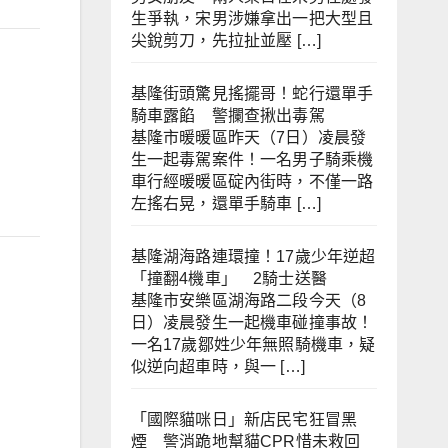
生爭執，宋男涉嫌拿出一把大型且
尖銳剪刀，先拉扯並壓 […]
基隆街頭驚見搖擺哥！蛇行還單手
騎車露餡 警攔查揪出毒駕
基隆市暖暖區昨天（7日）凌晨發
生一起毒駕案件！一名男子騎乘機
車行經暖暖區碇內街時，不僅一路
左搖右晃，還單手騎車 […]
基隆湖海路連環撞！17歲少年逆超
「撞翻4機車」 2騎士送醫
基隆市安樂區湖海路二段今天（8
日）凌晨發生一起機車碰撞事故！
一名17歲鄒姓少年無照騎機車，疑
似逆向超車時，與一 […]
「國際貓咪日」新店民宅狂冒黑
煙 警消跪地幫貓CPR惜未救回