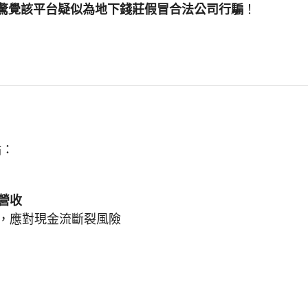
驚覺該平台疑似為地下錢莊假冒合法公司行騙
！
點：
%營收
，應對現金流斷裂風險