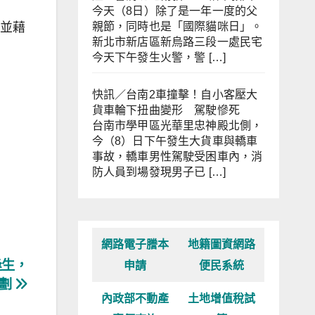
今天（8日）除了是一年一度的父
親節，同時也是「國際貓咪日」。
，並藉
新北市新店區新烏路三段一處民宅
今天下午發生火警，警 […]
快訊／台南2車撞擊！自小客壓大
貨車輪下扭曲變形 駕駛慘死
台南市學甲區光華里忠神殿北側，
今（8）日下午發生大貨車與轎車
事故，轎車男性駕駛受困車內，消
防人員到場發現男子已 […]
網路電子謄本
地籍圖資網路
逢生，
申請
便民系統
規劃
內政部不動產
土地增值稅試