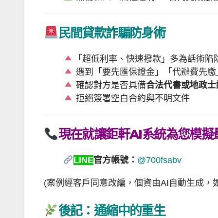
民間貸款詐騙防身術
「超低利率、快速撥款」多為話術陷
遇到「要先匯保證金」「代辦費先繳
確認對方是否具備
合法代書或地政士
拒絕簽署空白合約與不明文件
現在就讓鉅軒AI系統為您模擬
LINE
官方帳號：
@700fsabv
(案例經客戶同意改編，個資由AI自動生成，
後記：通縮中的重生