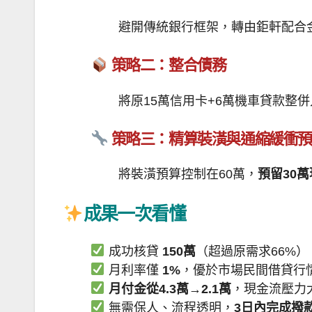
避開傳統銀行框架，轉由鉅軒配合
策略二：整合債務
將原15萬信用卡+6萬機車貸款整
策略三：精算裝潢與通縮緩衝
將裝潢預算控制在60萬，
預留30
成果一次看懂
成功核貸
150萬
（超過原需求66%）
月利率僅
1%
，優於市場民間借貸行情（
月付金從4.3萬→2.1萬
，現金流壓力
無需保人、流程透明，
3日內完成撥