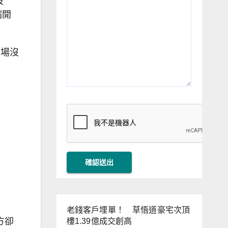
波
縮開
市場沒
老錢客戶埋單！ 草悟道豪宅次頂
方卻
樓1.39億成交創高