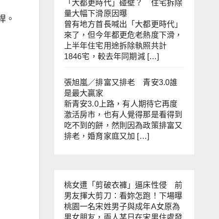
「大都更時代」碰壁？ 住宅拆除
量大幅下滑原因曝
桿。
曾有地方首長喊出「大都更時代」
來了，但今年都更危老熱度下滑，
上半年住宅用途拆除執照共計
1846宅，較去年同期減 […]
張旭嵐／排富又排老 青安3.0誰
是最大贏家
新青安3.0上路，有人期待它再度
激活房市，也有人覺得那是看得到
吃不到的餅，然則因為政策排富又
排老，婚育家庭又加 […]
桃女遭「剪破衣褲」逼床性侵 前
男友揮大剪刀：看妳怎跑！下場曝
桃園一名宋姓男子與成年A女原為
男女朋友，兩人某日在宋男住處發