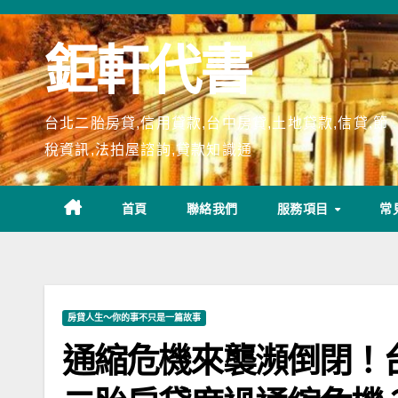
Skip
to
鉅軒代書
content
台北二胎房貸,信用貸款,台中房貸,土地貸款,信貸,節
稅資訊,法拍屋諮詢,貸款知識通
首頁
聯絡我們
服務項目
常
房貸人生～你的事不只是一篇故事
通縮危機來襲瀕倒閉！