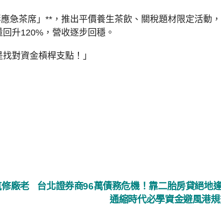
膨應急茶席」**，推出平價養生茶飲、關稅題材限定活動
回升120%，營收逐步回穩。
是找對資金槓桿支點！」
汽修廠老
台北證券商96萬債務危機！靠二胎房貸絕地
通縮時代必學資金避風港