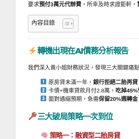
要求
預付3萬元代辦費
，所幸及時求證鉅軒，
內容目錄
轉機出現在AI債務分析報告
我們深入黃小姐財務狀況，發現三大關鍵痛
原房貸未滿一年，
銀行拒絕二胎再貸
卡債+機車貸款月付2.8萬，
吃掉45
面對通縮預期，急需
保留20%週轉金
三大破局策略一次到位
策略一：融資型二胎房貸