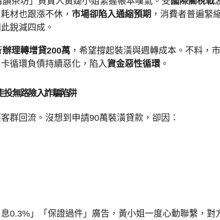
清韻茶坊」負責人黃婕小姐緊握帳本嘆氣。受
國際關稅戰
、耗材也跟漲不休，
市場卻陷入通縮預期
，消費者普遍緊
因此銳減四成。
行
辦理轉增貸200萬
，希望撐起裝潢與週轉成本。不料，
用卡循環負債持續惡化，陷入
資金惡性循環
。
走投無路險入詐騙陷阱
客群回流。沒想到申請90萬裝潢貸款，卻因：
息0.3%」「保證過件」廣告，黃小姐一度心動聯繫，對