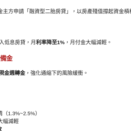
金主方申請「融資型二胎房貸」，以房產殘值撐起資金槓
併入低息房貸，月
利率降至1%
，月付金大幅減輕。
預備金
萬現金週轉金
，強化通縮下的風險緩衝。
1.3%~2.5%）
大幅減輕
款