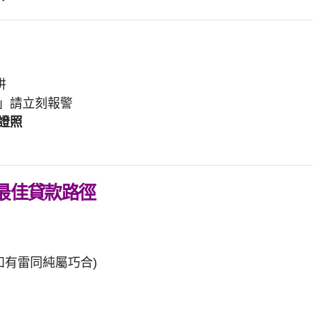
阱
」請立刻報警
證照
最佳貸款路徑
如有雷同純屬巧合)