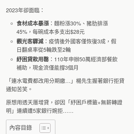
2023年卻面臨：
：麵粉漲30%、豬肋排漲
食材成本暴漲
45%，每碗成本多支出$28元
：疫情後外國客僅恢復3成，假
觀光客驟減
日翻桌率從5輪跌至2輪
：110年申辦50萬經濟部餐飲
紓困貸款用罄
補助，現金流僅能撐3個月
「連水電費都改用分期繳…」楊先生握著銀行拒貸
通知苦笑。
原想用透天厝增貸，卻因「紓困戶標籤+無薪轉證
明」連續遭5家銀行婉拒……
內容目錄