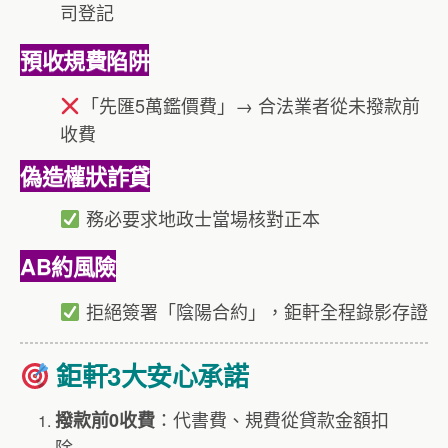
司登記
預收規費陷阱
「先匯5萬鑑價費」→ 合法業者從未撥款前
收費
偽造權狀詐貸
務必要求地政士當場核對正本
AB約風險
拒絕簽署「陰陽合約」，鉅軒全程錄影存證
鉅軒3大安心承諾
：代書費、規費從貸款金額扣
撥款前0收費
除