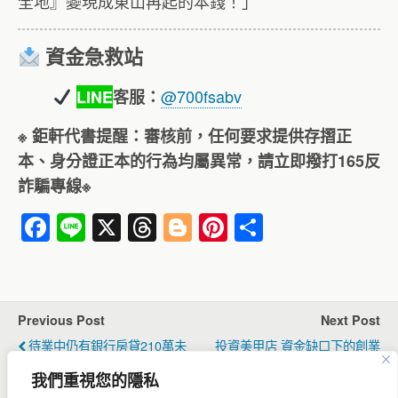
全地』變現成東山再起的本錢！」
資金急救站
@700fsabv
LINE
客服：
※ 鉅軒代書提醒：審核前，任何要求提供存摺正
本、身分證正本的行為均屬異常，請立即撥打165反
詐騙專線※
F
Li
X
T
Bl
Pi
分
a
n
hr
o
nt
享
c
e
e
g
er
e
a
g
e
Previous Post
Next Post
b
d
er
st
待業中仍有銀行房貸210萬未
投資美甲店 資金缺口下的創業
o
s
清償 靠「債務重整」讓逆境出
曙光：持分房貸逆境翻身
我們重視您的隱私
現曙光