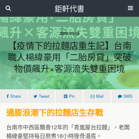
鉅軒代書
2025-03-19
【疫情下的拉麵店重生記】台南
職人楊緯豪用「二胎房貸」突破
物價飆升×客源流失雙重困境
Share
Tweet
Pin
Mail
SMS
通膨浪潮下的拉麵店生存戰
台南市中西區飄香12年的「青嵐屋台拉麵」，老闆
楊緯豪堅持每日熬煮18小時豚骨湯底。