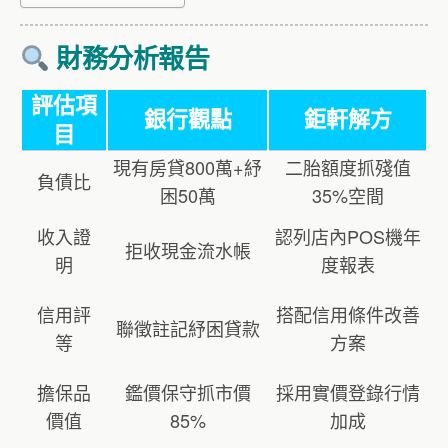
財務分析報告
評估項
銀行觀點
鉅軒解方
目
現有房貸800萬+紓
二胎額度抓殘值
負債比
困50萬
35%空間
收入證
認列店內POS機年
拒收現金流水帳
明
度報表
信用評
搭配信用條件改善
聯徵註記紓困貸款
等
方案
擔保品
鑑價保守抓市價
採用實價登錄行情
價值
85%
加成