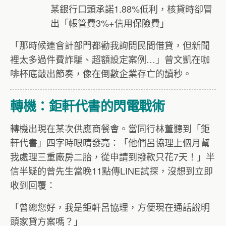
某銀行口頭承諾1.88%低利，核貸時卻冒
出「帳管費3%+信用保險費」
「那時候連會計部門都勸我詢問民間借貸，但新聞
裡太多過件費詐騙、超額設定案例…」曾文凱在咖
啡杯底敲出節奏，像在倒數企業存亡的讀秒。
轉機：鉅軒代書的閃電戰術
轉機出現在某次供應商餐會。當同行林董聽到「鉅
軒代書」四字時眼睛發亮：「他們呂協理上個月幫
我處理三重廠房二胎，從申請到撥款只花7天！」半
信半疑的曾先生當晚11點傳LINE試探，沒想到立即
收到回覆：
「曾總您好，我是鉅軒呂協理，方便現在通話說明
頭家貸方案嗎？」