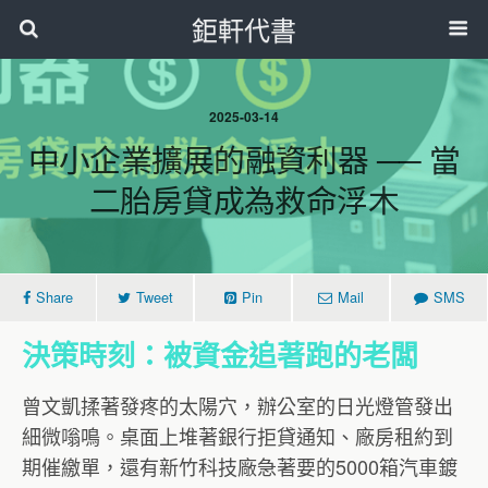
鉅軒代書
2025-03-14
中小企業擴展的融資利器 ── 當
二胎房貸成為救命浮木
Share
Tweet
Pin
Mail
SMS
決策時刻：被資金追著跑的老闆
曾文凱揉著發疼的太陽穴，辦公室的日光燈管發出
細微嗡鳴。桌面上堆著銀行拒貸通知、廠房租約到
期催繳單，還有新竹科技廠急著要的5000箱汽車鍍