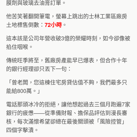
膜劑與玻璃去油膏訂單。
他苦笑著翻開筆電，螢幕上跳出的士林工業區廠房
土地標售倒數：
。
72小時
這本該是公司年營收破3億的榮耀時刻，如今卻像被
掐住咽喉。
傳統旺季將至，舊廠房產能早已爆表，但合作十年
的銀行經理卻只丟下一句：
「曾老闆，您這棟住宅房貸估值不夠，我們最多只
能給800萬。」
電話那頭冰冷的拒絕，讓他想起過去三個月跑遍7家
銀行的疲憊——從準備財報、擔保品評估到漫長審
核，每次滿懷希望卻總在最後關頭被「風險控管」
四個字擊潰。