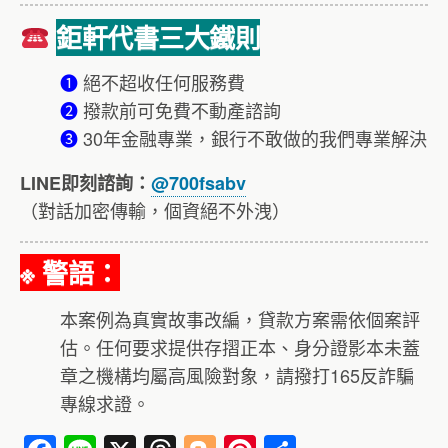
鉅軒代書三大鐵則
❶
絕不超收任何服務費
❷
撥款前可免費不動產諮詢
❸
30年金融專業，銀行不敢做的我們專業解決
LINE即刻諮詢：
@700fsabv
（對話加密傳輸，個資絕不外洩）
※ 警語：
本案例為真實故事改編，貸款方案需依個案評
估。任何要求提供存摺正本、身分證影本未蓋
章之機構均屬高風險對象，請撥打165反詐騙
專線求證。