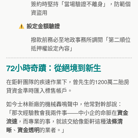
簽約時堅持「當場驗證不離身」，防範個
資盜用
設定金額驗證
撥款前務必至地政事務所調閱「第二順位
抵押權設定內容」
72小時奇蹟：從絕境到新生
在鉅軒團隊的疾速作業下，曾先生的1200萬二胎房
貸資金準時匯入標售帳戶。
如今士林新廠的機械轟鳴聲中，他常對幹部說：
「那次經驗教會我兩件事——中小企的命脈在
資金
，而專業的事，就該交給像鉅軒這種
流速
法條清
、
的業者。」
晰
資金透明