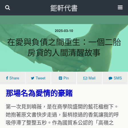
鉅軒代書
2025-03-10
在愛與負債之間重生：一個二胎
房貸的人間清醒故事
Share
Tweet
Pin
Mail
SMS
那場名為愛情的豪賭
第一次見到曉薇，是在商學院盛開的藍花楹樹下。
她抱著原文書快步走過，髮梢掠過的香氣讓我的呼
吸停滯了整整五秒。作為國貿系公認的「高嶺之