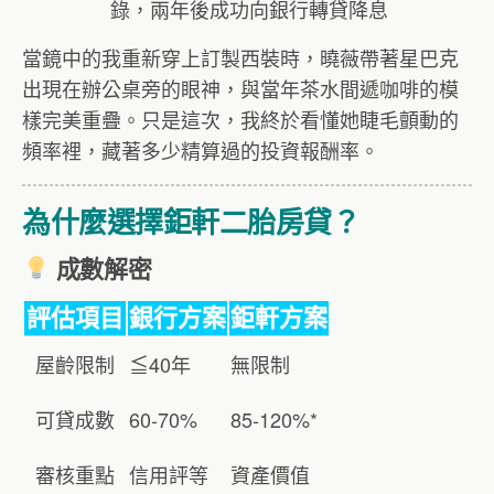
錄，兩年後成功向銀行轉貸降息
當鏡中的我重新穿上訂製西裝時，曉薇帶著星巴克
出現在辦公桌旁的眼神，與當年茶水間遞咖啡的模
樣完美重疊。只是這次，我終於看懂她睫毛顫動的
頻率裡，藏著多少精算過的投資報酬率。
為什麼選擇鉅軒二胎房貸？
成數解密
評估項目
銀行方案
鉅軒方案
屋齡限制
≦40年
無限制
可貸成數
60-70%
85-120%*
審核重點
信用評等
資產價值