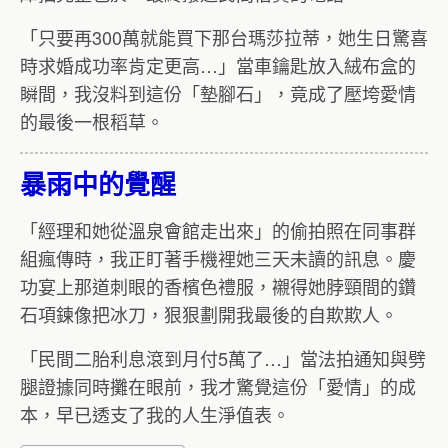
「只要再300萬就能買下那台瑪莎拉蒂，她生日驚喜
時求婚成功率肯定更高…」當車鑰匙放入絨布盒的
瞬間，我沒料到這份「墊腳石」，竟成了壓垮愛情
的最後一根稻草。
暴雨中的覺醒
「經理和她從溫泉會館走出來」的偷拍照在同事群
組瘋傳時，我正盯著手機裡她三天未讀的訊息。慶
功宴上那道刺眼的香檳色禮服，襯得她脖頸間的鑽
石項鍊像把冰刀，狠狠劃開我最後的自欺欺人。
「民間二胎利息滾到月付5萬了…」當法拍通知與劈
腿證據同時攤在眼前，我才驚覺這份「愛情」的成
本，早已透支了我的人生淨值表。