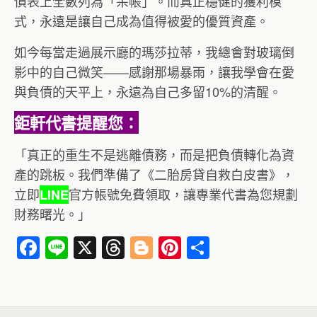
債表上全數列為「呆帳」。而真正穩健的獲利模
式，永遠是讓自己成為值得被愛的優質資產。
如今每當走過展示廳的瑪莎拉蒂，我總會對玻璃倒
影中的自己微笑——感謝那場暴雨，讓我學會在愛
與負債的天平上，永遠為自己多留10%的清醒。
鉅軒代書提醒您：
「真正的重生不是逃離債務，而是把負債轉化為資
產的跳板。我們準備了《二胎房貸自救白皮書》，
立即
官方帳號免費領取，讓專業代書為您規劃
LINE
財務曙光。」
F
Li
X
T
Bl
Pi
分
a
n
hr
o
nt
享
c
e
e
g
er
e
a
g
e