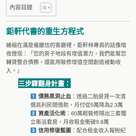
內容目錄
鉅軒代書的重生方程式
蜷縮在滿是催繳信的客廳裡，鉅軒林專員的話像暗
夜燈塔：「您的房子地段有增值潛力，我們能幫您
轉貸整合債務，還能用裝修增值空間創造被動收
入。」
三步驟翻身計畫：
：透過二胎房貸一次清
債務黑洞止血
償高利民間借款，月付從5萬降為2.3萬
：60萬輕裝修隔出三套獨
資產活化術
立衛浴套房，月收租金衝破9.8萬
：配合租金收入報稅紀
信用修復藍圖