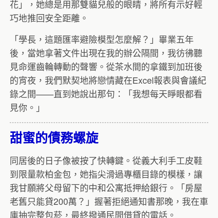
花」，她總是用那雙貓兒般的眼睛，將所有示好輕
巧地推回安全距離。
「學長，這題匯率避險模型怎麼解？」畢業五年
後，當她拿著文件出現在我的辦公隔間，我彷彿聽
見命運齒輪轉動的聲響。從茶水間的拿鐵到加班後
的宵夜，我們默契地將戀情藏在Excel報表與會議紀
錄之間——直到她說出那句：「我想每天睜眼都看
見你。」
甜蜜的債務螺旋
同居後的日子像被按了快轉鍵。從義大利手工皮鞋
到限量款柏金包，她指尖滑過專櫃目錄的模樣，讓
我甘願將父母留下的中和公寓抵押給銀行。「房屋
老舊只能貸200萬？」握著拒絕通知書那晚，我在車
庫抽完整包菸，最終撥通民間借貸的電話。