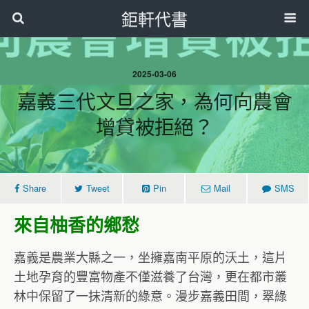
鉅軒代書
2025-03-06
嘉義三代文旦之家，為何向農會
增貸被拒絕？
Share
Tweet
Pin
Mail
SMS
來自柚香的鄉愁
嘉義是農業大縣之一，坐擁嘉南平原的沃土，這片
土地孕育的豐富物產不僅滋養了台灣，更在都市叢
林中保留了一抹清新的綠意。漫步嘉義田間，翠綠