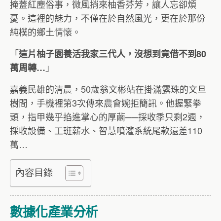
掩蓋紅塵俗事，微風捎來柚香芬芳，讓人忘卻煩
憂。這裡的魅力，不僅在於自然風光，更在於那份
純樸的鄉土情懷。
「
這片柚子園養活我家三代人，沒想到竟借不到80
」
萬周轉…
嘉義民雄的清晨，50歲翁文彬站在掛滿露珠的文旦
樹間，手機裡第3次傳來農會婉拒簡訊。他握緊拳
頭，指甲幾乎掐進掌心的厚繭──採收季只剩2週，
採收設備、工班薪水、智慧噴灌系統尾款還差110
萬…
內容目錄
數據化產業分析