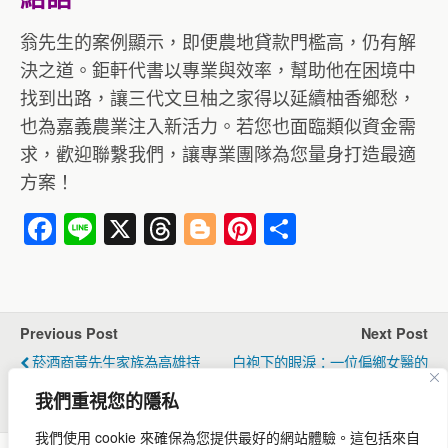
翁先生的案例顯示，即便農地貸款門檻高，仍有解
決之道。鉅軒代書以專業與效率，幫助他在困境中
找到出路，讓三代文旦柚之家得以延續柚香鄉愁，
也為嘉義農業注入新活力。若您也面臨類似資金需
求，歡迎聯繫我們，讓專業團隊為您量身打造最適
方案！
F
Li
X
T
Bl
Pi
分
a
n
hr
o
nt
享
c
e
e
g
er
e
a
g
e
Previous Post
Next Post
b
d
er
st
菸酒商黃先生家族為高雄持
白袍下的眼淚：一位偏鄉女醫的
o
s
分土地鬧糾紛
90萬重生記 ── 當醫療理想遇上
我們重視您的隱私
現實風暴
o
我們使用 cookie 來確保為您提供最好的網站體驗。
這包括來自