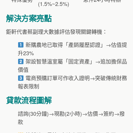
(1.5%~2.5%)
解決方案亮點
鉅軒代書蔡副理大數據評估發現關鍵轉機：
新購農地已取得「產銷履歷認證」→估值提
升23%
架設智慧溫室屬「固定資產」→追加擔保品
價值
電商預購訂單可作收入證明→突破傳統財務
報表限制
貸款流程圖解
諮詢(30分鐘)→現勘(2小時)→估價→簽約→撥
款