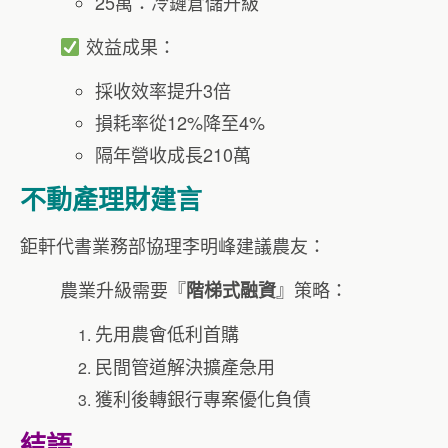
25萬：冷鏈倉儲升級
效益成果：
採收效率提升3倍
損耗率從12%降至4%
隔年營收成長210萬
不動產理財建言
鉅軒代書業務部協理李明峰建議農友：
農業升級需要『
』策略：
階梯式融資
先用農會低利首購
民間管道解決擴產急用
獲利後轉銀行專案優化負債
結語