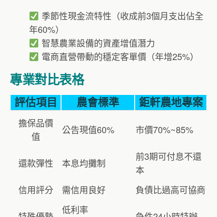
季節性現金流特性（收成前3個月支出佔全
年60%）
智慧農業設備的資產增值潛力
電商直營帶動的穩定客單價（年增25%）
專業對比表格
評估項目
農會標準
鉅軒農地專案
擔保品價
公告現值60%
市價70%~85%
值
前3期可付息不還
還款彈性
本息均攤制
本
信用評分
需信用良好
負債比過高可協商
低利率
特殊優勢
急件24小時特辦