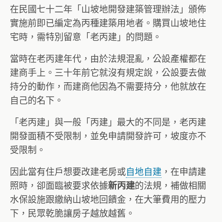
在民國七十二年「山坡地開發建築管理辦法」頒佈
實施前即已編定為丙種建築用地者。購買山坡地住
宅時，需特別留意「老丙建」的問題。
當時在老丙建年代，由於法規混亂，公設產權都在
建商手上。三十年前它就沒有規定說，公設要去做
持分的動作，而建商他因為不需要持分，他就放在
自己的名下。
「老丙建」與一般「丙建」最大的不同是，老丙建
開發面積不受限制，並免申請開發許可，坡度亦不
受限制。
因此當有住戶想要改建老房或
自地自建
，在申請建
照時，卻面臨被要求依據
的法規，補做相關
新丙建
水保設施跟繳納山坡地回饋金，在大筆費用的壓力
下，民眾乾脆讓房子越放越舊。