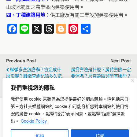
山坡地範圍之農業區內建築使用者。
四、丁種建築用地：
供工廠及有關工業設施建築使用者。
F
Li
X
T
Bl
Pi
分
a
n
hr
o
nt
享
c
e
e
g
er
e
a
g
e
Previous Post
Next Post
b
d
er
st
聯徵多查怎麼辦？會造成什
房貸壽險是什麼？房貸壽險一定
o
s
麼影響？聯徵查詢紀錄多久能
要保嗎？房貸壽險類型有哪些？
消除？聯徵多查還可以貸款
適合什麼族群？
o
我們重視您的隱私
嗎？
k
我們使用 cookie 來確保為您提供最好的網站體驗。
這包括來自
第三方社交媒體網站的 cookie 和可能分析您對本網站的使用情
況的廣告 cookie。
點擊“接受”表示同意，或點擊“拒絕”選擇退
Back to top
出。
Cookie Policy
Mobile
Desktop
立即連繫
拒絕
接受
服務專線