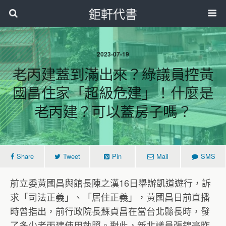
鉅軒代書
2023-07-19
老丙建蓋到滿出來？綠議員控黃
國昌住家「超級危建」！什麼是
老丙建？可以蓋房子嗎？
Share
Tweet
Pin
Mail
SMS
前立委黃國昌與館長陳之漢16日舉辦凱道遊行，訴
求「司法正義」、「居住正義」，黃國昌日前直播
時曾指出，前行政院長蘇貞昌在當台北縣長時，發
了多少老丙建使用執照。對此，新北議員張錦豪昨