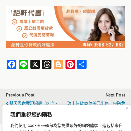
F
Li
X
T
Bl
Pi
分
a
n
hr
o
nt
享
c
e
e
g
er
e
a
g
e
Previous Post
Next Post
b
d
er
st
蔡天鳳命案現場變「凶宅、
瑞士信貸32億美元出售，金融危
o
s
嫌惡設施」？房仲：房價恐掉
機解除？
我們重視您的隱私
五成
o
我們使用 cookie 來確保為您提供最好的網站體驗。
這包括來自
k