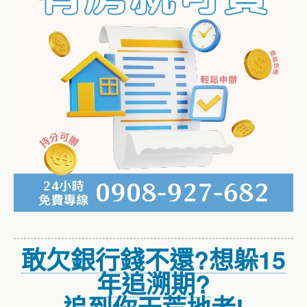
敢欠銀行錢不還?想躲15
年追溯期?
追到你天荒地老!