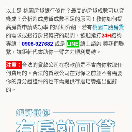
以上是 桃園房貸銀行條件？最高的房貸成數可以貸
幾成？分析造成房貸成數不足的原因！教你如何提
高房貸申請成功率 的詳細介紹，若有
桃園二胎房貸
的需求或銀行房貸轉貸的疑問，歡迎撥打
諮詢
24H
專線：
或是
線上諮詢 與我們聯
0908-927682
LINE
繫，讓鉅軒代書助你一臂之力順利周轉。
合法的貸款公司在撥款前是不會向你收取任
注意：
何費用的。合法的貸款公司在對保之前並不會需要
你的身分證證件的也不需提供存摺培養進出記錄
的。