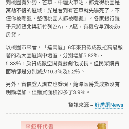
到桃園有外勞、芒草、中壢火車站，都覺得桃園是
萬劫不復的區域，光是看到有芒草就先嚇死了，不
僅你被嘲諷，整個桃園人都被嘲諷」。各家銀行幾
乎只將雙北與新竹列為A+、A區，有機會拿到8成5
房貸。
以桃園市來看，「這兩區」6年來貸款成數拉高最顯
著的為大園區與中壢區，分別增加5.82％、
5.33％，房貸成數空間有戲劇化成長。但民眾購買
面積卻是分別減少10.3％及5.2％。
另外，實價登入調查也發現，龍潭區房貸成數沒有
明顯增加，但購買面積卻多了3.9％。
資訊來源 –
好房網News