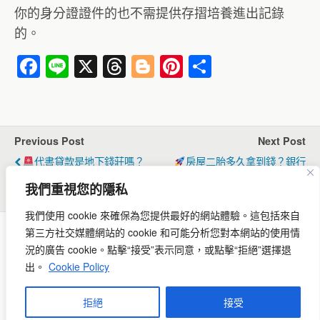
你的身分證證件的也不需提供存摺培養進出記錄
的。
F
Li
X
T
Bl
Pi
分
a
n
hr
o
nt
享
c
e
e
g
er
e
a
g
e
Previous Post
Next Post
b
d
er
st
代書貸款是地下錢莊嗎？
房屋二胎多久拿到錢？銀行
o
s
一篇看懂合法代書、利率算法
Vs 民間差10倍，一篇看懂！
我們重視您的隱私
與5大風險避雷
o
我們使用 cookie 來確保為您提供最好的網站體驗。
這包括來自
k
第三方社交媒體網站的 cookie 和可能分析您對本網站的使用情
況的廣告 cookie。
點擊“接受”表示同意，或點擊“拒絕”選擇退
Back to top
出。
Cookie Policy
Mobile
Desktop
立即連繫
拒絕
接受
服務專線