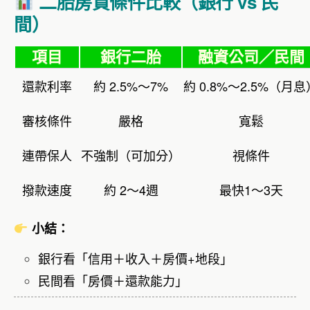
二胎房貸條件比較（銀行 vs 民
間）
項目
銀行二胎
融資公司／民間
還款利率
約 2.5%～7%
約 0.8%～2.5%（月息
審核條件
嚴格
寬鬆
連帶保人
不強制（可加分）
視條件
撥款速度
約 2～4週
最快1～3天
小結：
銀行看「信用＋收入＋房價+地段」
民間看「房價＋還款能力」