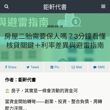
鉅軒代書
2026-04-18
房屋二胎需要保人嗎？3分鐘看懂
核貸關鍵＋利率差異與避雷指南
Share
Tweet
Pin
Mail
SMS
作者：鉅軒代書
房子，其實是一條會流動的資金河
當資金開始轉彎——創業、投資、整合負債、周轉
壓力浮現…