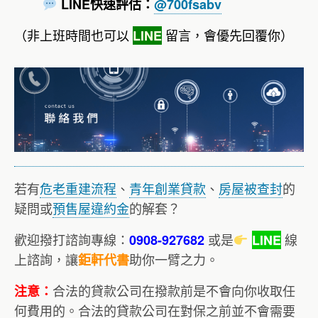
LINE快速評估：
@700fsabv
（非上班時間也可以
留言，會優先回覆你）
LINE
若有
危老重建流程
、
青年創業貸款
、
房屋被查封
的
疑問或
預售屋違約金
的解套？
歡迎撥打諮詢專線：
或是
線
0908-927682
LINE
上諮詢，讓
助你一臂之力。
鉅軒代書
合法的貸款公司在撥款前是不會向你收取任
注意：
何費用的。合法的貸款公司在對保之前並不會需要