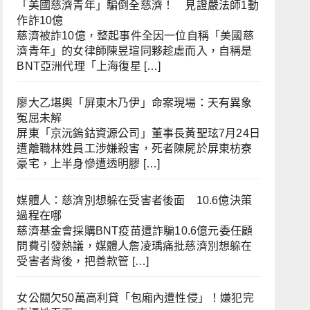
「美國慈濟青年」騙倒全慈濟！ 見證嚴法師1動
作詐10億
慈濟被詐10億，整起事件全因一位自稱「美國慈
濟青年」的女律師陳昱瑄同夥趁虛而入，自稱是
BNT亞洲代理「上海復星 […]
廖大乙堪輿「屏東木乃伊」命案現場：天有異象
冤屈未解
屏東「京沅鎢鈷資源公司」董事長黃聖玹7月24日
遭離職林姓員工涉嫌殺害，死者陳屍於屏東枋寮
豪宅，上半身慘遭透明膠 […]
媒體人：慈濟別想躲在受害者後面 10.6億決策
過程在哪
慈濟基金會採購BNT疫苗遭詐騙10.6億元委任顧
問費引發熱議，媒體人詹凌瑀痛批慈濟別想躲在
受害者背後，把善款管 […]
女公關欠50萬高利貸「包廂內遭性侵」！嫌犯完