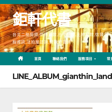
Skip
to
鉅軒代書
content
台北二胎房貸,信用貸款,台中房貸,土地貸款,信貸,節
稅資訊,法拍屋諮詢,貸款知識通
首頁
聯絡我們
服務項目
常
LINE_ALBUM_gianthin_land