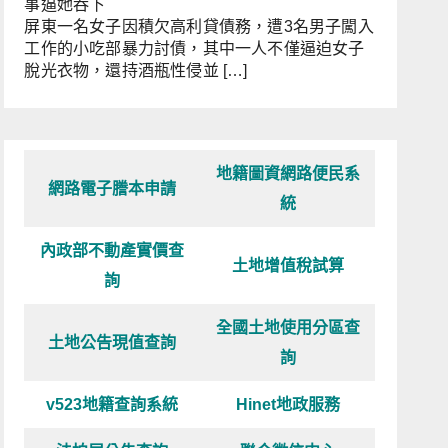
事逼她吞下
屏東一名女子因積欠高利貸債務，遭3名男子闖入
工作的小吃部暴力討債，其中一人不僅逼迫女子
脫光衣物，還持酒瓶性侵並 […]
地籍圖資網路便民系
網路電子謄本申請
統
內政部不動產實價查
土地增值稅試算
詢
全國土地使用分區查
土地公告現值查詢
詢
v523地籍查詢系統
Hinet地政服務