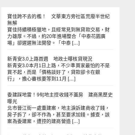
寶佳跨不去的檻！ 文華東方旁社區荒廢半世紀
無解
寶佳持續積極獵地，且經常見到無貸款交易，財
力雄厚。不過，約20年進場整合「中泰花園廣
場」卻遲遲無法開發。「中泰 […]
新青安3.0上路首週 地政士曝核貸現況
新青安3.0本月1日上路，不少準買家最怕的不是
買不起，而是「價格談好了，貸款卻卡在銀
行」，擔心審核要等到11月 […]
委建踩地雷！9旬地主控收錢不蓋房 建商黑歷史
曝光
北市晉江街一處重建案，地主淚訴建商收了錢，
房子拆了，卻不作為，甚至要求加錢。據查，該
案為委建案，遭控的建商營造 […]