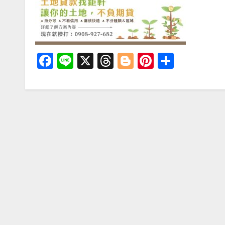
F
Li
X
T
Bl
Pi
分
a
n
hr
o
nt
享
c
e
e
g
er
e
a
g
e
b
d
er
st
o
s
o
k