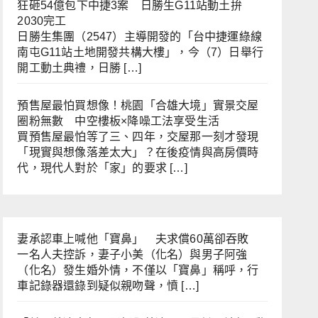
狂砸54億包下中捷3案 日勝生G11站動土拚
2030完工
日勝生集團（2547）主導開發的「台中捷運綠線
南屯G11站土地開發共構大樓」，今（7）日舉行
開工動土典禮，日勝 […]
預售屋最怕買想像！桃園「合雄大境」實景交屋
圈粉無數 中空樓板×降噪工法享受生活
買預售屋最怕等了三、四年，交屋那一刻才發現
「現實與想像落差太大」？在後疫情與高房價時
代，現代人對於「家」的要求 […]
妻承認車上喊他「寶鼻」 夫求償60萬卻吞敗
一名人夫控訴，妻子小美（化名）與男子阿強
（化名）發生婚外情，不僅以「寶鼻」稱呼，行
車記錄器還錄到疑似親吻聲，憤 […]