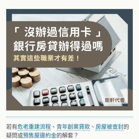
若有
危老重建流程
、
青年創業貸款
、
房屋被查封
的
疑問或
預售屋違約金
的解套？