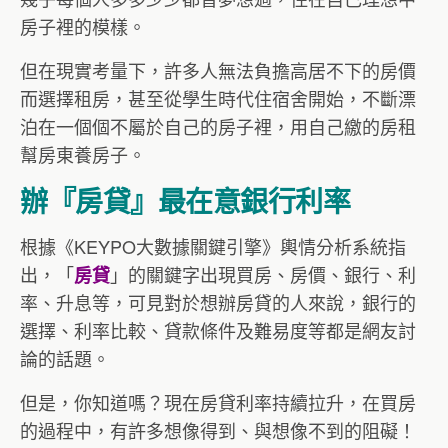
房子裡的模樣。
但在現實考量下，許多人無法負擔高居不下的房價
而選擇租房，甚至從學生時代住宿舍開始，不斷漂
泊在一個個不屬於自己的房子裡，用自己繳的房租
幫房東養房子。
辦『房貸』最在意銀行利率
根據《KEYPO大數據關鍵引擎》輿情分析系統指
出，「
」的關鍵字出現買房、房價、銀行、利
房貸
率、升息等，可見對於想辦房貸的人來說，銀行的
選擇、利率比較、貸款條件及難易度等都是網友討
論的話題。
但是，你知道嗎？現在房貸利率持續拉升，在買房
的過程中，有許多想像得到、與想像不到的阻礙！