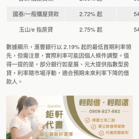
國泰/一般購屋貸款
2.72% 起
5
玉山/e 指房貸
2.75% 起
5
數據顯示，滙豐銀行以 2.19% 起的最低首期利率領
先，但需注意，實際利率可能因個人條件調整。值
得一提的是，部分銀行如星展、元大提供指數型房
貸，利率隨市場浮動，適合預期未來利率下降的借
款人。