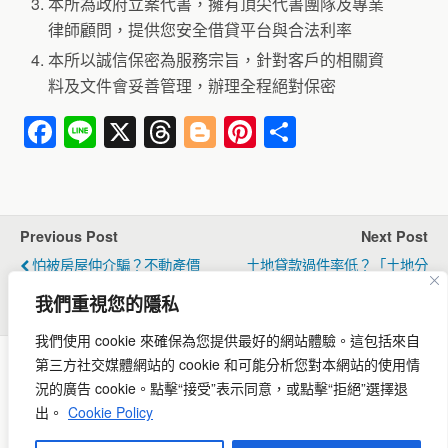
本所為政府立案代書，擁有頂尖代書團隊及專業
律師顧問，提供您安全借貸平台與合法利率
本所以誠信保密為服務宗旨，針對客戶的相關資
料及文件會妥善管理，辦理全程絕對保密
F
Li
X
T
Bl
Pi
分
a
n
hr
o
nt
享
c
e
e
g
er
e
a
g
e
Previous Post
Next Post
b
d
er
st
怕被房屋仲介騙？不動產價
土地貸款過件率低？「土地分
o
s
格怎麼估
類、貸款申請流程、如何提升過
我們重視您的隱私
件率」
o
我們使用 cookie 來確保為您提供最好的網站體驗。
這包括來自
k
第三方社交媒體網站的 cookie 和可能分析您對本網站的使用情
況的廣告 cookie。
點擊“接受”表示同意，或點擊“拒絕”選擇退
Back to top
出。
Cookie Policy
Mobile
Desktop